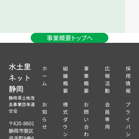
事業概要トップへ
水土里
ホ
組
事
広
採
ー
織
業
報
用
ネット
ム
概
概
活
情
静岡
要
要
動
報
静岡県土地改
お
様
お
会
プ
良事業団体連
知
式
問
員
ラ
合会
ら
ダ
い
専
イ
〒420-8601
せ
ウ
合
用
バ
静岡市葵区
ン
わ
シ
追手町9番6