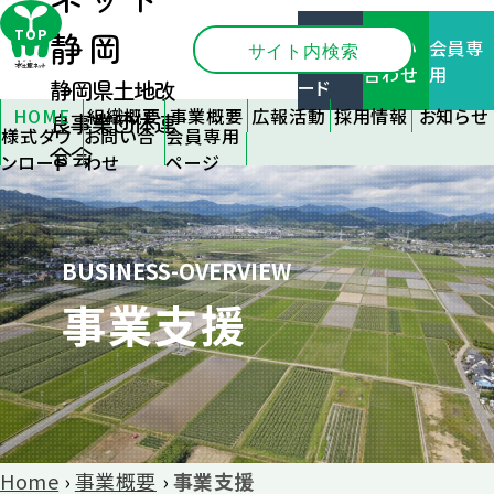
ネット
様式ダ
TOP
静岡
お問い
会員専
ウンロ
合わせ
用
ード
静岡県土地改
HOME
組織概要
事業概要
広報活動
採用情報
お知らせ
良事業団体連
様式ダウ
お問い合
会員専用
静岡県土
会員支援
広報誌
新卒採用
全てのお
合会
ンロード
わせ
ページ
地改良事
情報
知らせ
事業支援
刊行物
業団体連
中途採用
関連機関
施設管理
優良事例
合会とは
情報
情報
の紹介
組織のご
応募フォー
各種研修
フォトコン
BUSINESS-OVERVIEW
案内
ム
情報
テスト
事業支援
アクセス
イベント情
リンク
報
大区画化
について
その他
Home
›
事業概要
›
事業支援