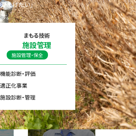
盛り上げたい」
す。
まもる技術
施設管理
施設管理・保全
機能診断・評価
適正化事業
施設診断・管理