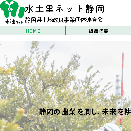
水土里ネット
静岡
TOP
静岡県土地改良事業団体連合会
HOME
組織概要
静岡県土地改良事業団体連合会
とは
組織のご案内
アクセス
リンク
静岡の
農業
を潤し、
未来
を耕