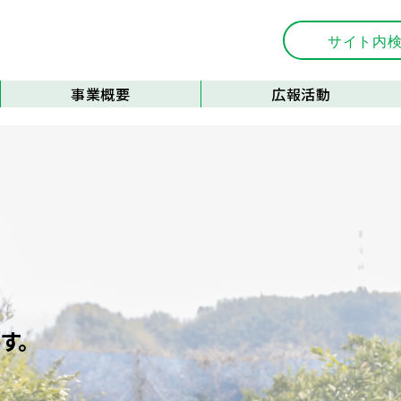
事業概要
広報活動
会員支援
広報誌
事業支援
刊行物
施設管理
優良事例の紹介
フォトコンテスト
す。