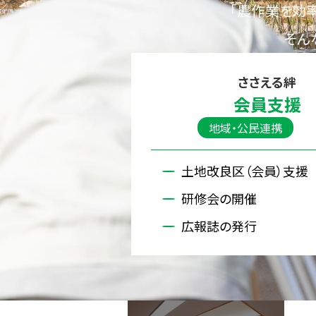
「農作業を効
そん
ささえる絆
会員支援
地域・公民連携
土地改良区（会員）支援
研修会の開催
広報誌の発行