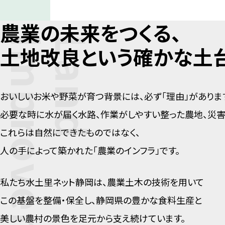
農業の未来をつくる、
t
L
a
n
d
I
m
p
r
o
v
e
m
e
n
土地改良
という確かな土台
おいしいお米や野菜が育つ背景には、必ず「理由」がありま
必要な時に水が届く水路、作業がしやすい整った農地、災害
これらは自然にできたものではなく、
人の手によって築かれた「農業のインフラ」です。
私たち水土里ネット静岡は、農業土木の技術を用いて
この基盤を整備・保全し、静岡県の豊かな食料生産と
美しい農村の景色を足元から支え続けています。