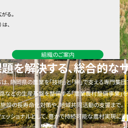
広がる。
）は、
組織のご案内
題を解決する、総合的なサ
は、静岡県の農業を「技術」と「絆」で支える専門集団
路などの生産基盤を整備する「農業農村整備事業」を
施設の長寿命化対策や、地域共同活動の支援まで。
ェッショナルとして、豊かで持続可能な農村実現に貢