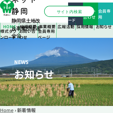
ネット
様式ダ
TOP
静岡
お問い
会員専
ウンロ
合わせ
用
ード
静岡県土地改
HOME
組織概要
事業概要
広報活動
採用情報
お知らせ
良事業団体連
様式ダウ
お問い合
会員専用
静岡県土
会員支援
広報誌
新卒採用
全てのお
合会
ンロード
わせ
ページ
地改良事
情報
知らせ
事業支援
刊行物
業団体連
中途採用
関連機関
施設管理
優良事例
合会とは
情報
情報
の紹介
組織のご
応募フォー
各種研修
フォトコン
NEWS
案内
ム
情報
テスト
お知らせ
アクセス
イベント情
リンク
報
大区画化
について
その他
Home
›
新着情報