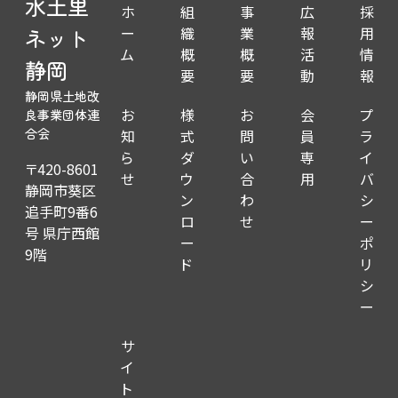
水土里
ホ
組
事
広
採
ー
織
業
報
用
ネット
ム
概
概
活
情
静岡
要
要
動
報
静岡県土地改
お
様
お
会
プ
良事業団体連
知
式
問
員
ラ
合会
ら
ダ
い
専
イ
〒420-8601
せ
ウ
合
用
バ
静岡市葵区
ン
わ
シ
追手町9番6
ロ
せ
ー
号 県庁西館
ー
ポ
9階
ド
リ
シ
ー
サ
イ
ト