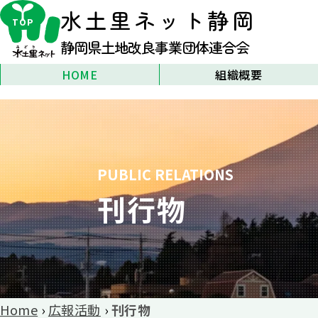
水土里ネット
静岡
TOP
静岡県土地改良事業団体連合会
HOME
組織概要
静岡県土地改良事業団体連合会
とは
組織のご案内
アクセス
リンク
PUBLIC RELATIONS
刊行物
Home
›
広報活動
›
刊行物