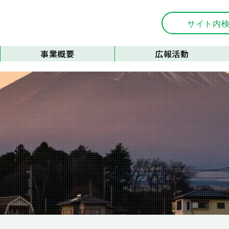
事業概要
広報活動
会員支援
広報誌
事業支援
刊行物
施設管理
優良事例の紹介
フォトコンテスト