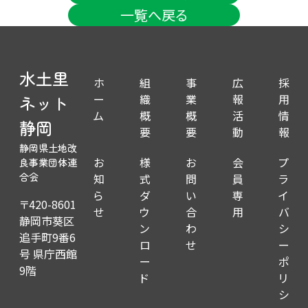
一覧へ戻る
水土里
ホ
組
事
広
採
ー
織
業
報
用
ネット
ム
概
概
活
情
静岡
要
要
動
報
静岡県土地改
お
様
お
会
プ
良事業団体連
知
式
問
員
ラ
合会
ら
ダ
い
専
イ
〒420-8601
せ
ウ
合
用
バ
静岡市葵区
ン
わ
シ
追手町9番6
ロ
せ
ー
号 県庁西館
ー
ポ
9階
ド
リ
シ