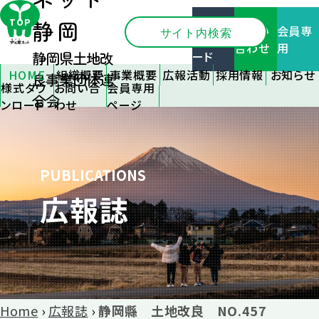
ネット
様式ダ
TOP
静岡
お問い
会員専
ウンロ
合わせ
用
ード
静岡県土地改
HOME
組織概要
事業概要
広報活動
採用情報
お知らせ
良事業団体連
様式ダウ
お問い合
会員専用
静岡県土
会員支援
広報誌
新卒採用
全てのお
合会
ンロード
わせ
ページ
地改良事
情報
知らせ
事業支援
刊行物
業団体連
中途採用
関連機関
施設管理
優良事例
合会とは
情報
情報
の紹介
組織のご
応募フォー
各種研修
フォトコン
PUBLICATIONS
案内
ム
情報
テスト
広報誌
アクセス
イベント情
リンク
報
大区画化
について
その他
Home
›
広報誌
›
静岡縣 土地改良 NO.457