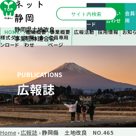
ネット
様式ダ
TOP
お問い
会員
ウンロ
静岡
合わせ
用
ード
静岡県土地改良
HOME
組織概要
事業概要
広報活動
採用情報
お知
様式ダウ
お問い合
会員専用
事業団体連合会
静岡県土
会員支援
広報誌
新卒採用
全ての
ンロード
わせ
ページ
地改良事
情報
ら
事業支援
刊行物
業団体連
中途採用
関連
施設管理
優良事例の
合会とは
情報
情
紹介
組織のご案
応募フォー
各種
フォトコン
PUBLICATIONS
内
ム
情
テスト
広報誌
アクセス
イベン
リンク
報
大区画
つい
その
Home
›
広報誌
›
静岡縣 土地改良 NO.465