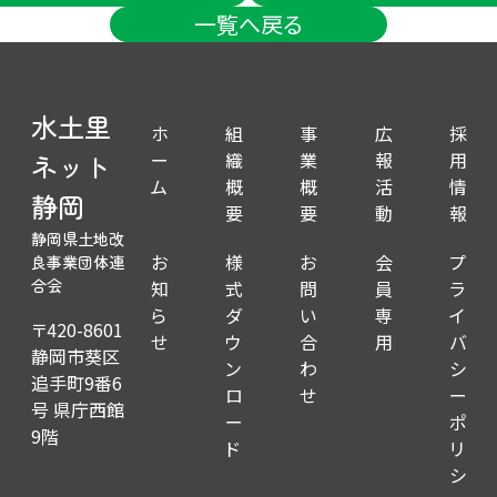
一覧へ戻る
水土里
ホ
組
事
広
採
ー
織
業
報
用
ネット
ム
概
概
活
情
静岡
要
要
動
報
静岡県土地改
お
様
お
会
プ
良事業団体連
知
式
問
員
ラ
合会
ら
ダ
い
専
イ
〒420-8601
せ
ウ
合
用
バ
静岡市葵区
ン
わ
シ
追手町9番6
ロ
せ
ー
号 県庁西館
ー
ポ
9階
ド
リ
シ