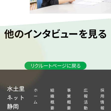
他のインタビューを見る
#02
#03
#04
事業支援課
松下 雄喜
総務経理課
水島 かほる
西部事業所
大場 有真
リクルートページに戻る
水土里
ホ
組
事
広
採
ー
織
業
報
用
ネット
ム
概
概
活
情
静岡
要
要
動
報