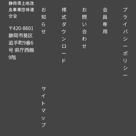
静岡県土地改
お
様
お
会
プ
良事業団体連
知
式
問
員
ラ
合会
ら
ダ
い
専
イ
〒420-8601
せ
ウ
合
用
バ
静岡市葵区
ン
わ
シ
追手町9番6
ロ
せ
ー
号 県庁西館
ー
ポ
9階
ド
リ
シ
ー
サ
イ
ト
マ
ッ
プ