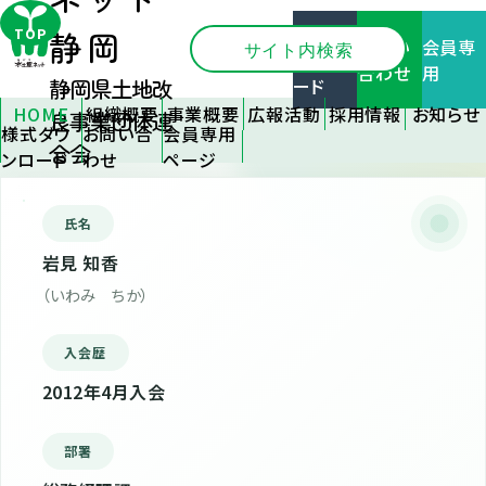
ネット
Home
›
岩見 知香
様式ダ
TOP
静岡
お問い
会員専
ウンロ
合わせ
用
ード
静岡県土地改
HOME
プロフィール
組織概要
事業概要
広報活動
採用情報
お知らせ
良事業団体連
様式ダウ
お問い合
会員専用
静岡県土
会員支援
広報誌
新卒採用
全てのお
合会
ンロード
わせ
ページ
地改良事
情報
知らせ
事業支援
刊行物
業団体連
中途採用
関連機関
施設管理
優良事例
氏名
合会とは
情報
情報
の紹介
組織のご
応募フォー
各種研修
フォトコン
岩見 知香
案内
ム
情報
テスト
（いわみ ちか）
アクセス
イベント情
リンク
報
入会歴
大区画化
2012年4月入会
について
その他
部署