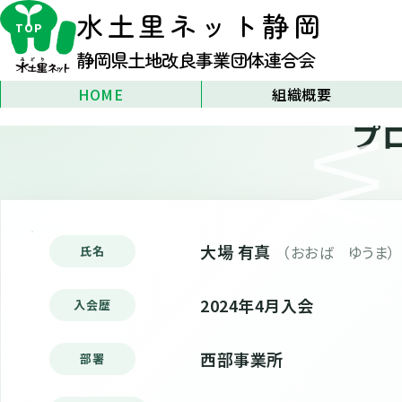
Home
›
大場 有真
水土里ネット
静岡
TOP
静岡県土地改良事業団体連合会
HOME
組織概要
プ
静岡県土地改良事業団体連合会
とは
組織のご案内
アクセス
リンク
大場 有真
（おおば ゆうま）
氏名
2024年4月入会
入会歴
西部事業所
部署