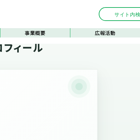
事業概要
広報活動
ロフィール
会員支援
広報誌
事業支援
刊行物
施設管理
優良事例の紹介
フォトコンテスト